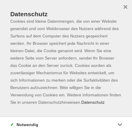
×
Datenschutz
Cookies sind kleine Datenmengen, die von einer Website
Skip to main content
You are here:
Programm
gesendet und vom Webbrowser des Nutzers während des
Surfens auf dem Computer des Nutzers gespeichert
werden. Ihr Browser speichert jede Nachricht in einer
kleinen Datei, die Cookie genannt wird. Wenn Sie eine
Der Kurs konnte nicht gefunden werden.
weitere Seite vom Server anfordern, sendet Ihr Browser
das Cookie an den Server zurück. Cookies wurden als
zuverlässiger Mechanismus für Websites entwickelt, um
Kontaktformular
sich Informationen zu merken oder die Surfaktivitäten des
Impressum
Benutzers aufzuzeichnen. Bitte willigen Sie in die
AGB
Verwendung von Cookies ein. Weitere Informationen finden
Sie in unseren Datenschutzhinweisen.
Datenschutz
Datenschutzerklärung
Sitemap
Widerruf
Notwendig