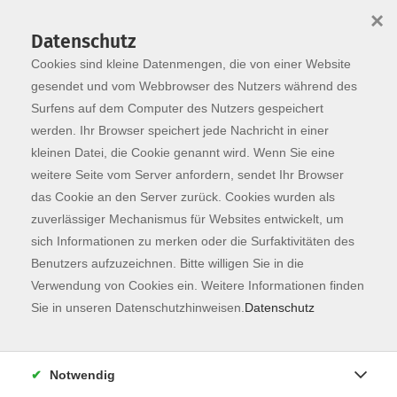
×
Datenschutz
Cookies sind kleine Datenmengen, die von einer Website
Skip to main content
You are here:
Programm
gesendet und vom Webbrowser des Nutzers während des
Surfens auf dem Computer des Nutzers gespeichert
werden. Ihr Browser speichert jede Nachricht in einer
kleinen Datei, die Cookie genannt wird. Wenn Sie eine
Der Kurs konnte nicht gefunden werden.
weitere Seite vom Server anfordern, sendet Ihr Browser
das Cookie an den Server zurück. Cookies wurden als
zuverlässiger Mechanismus für Websites entwickelt, um
Kontaktformular
sich Informationen zu merken oder die Surfaktivitäten des
Impressum
Benutzers aufzuzeichnen. Bitte willigen Sie in die
AGB
Verwendung von Cookies ein. Weitere Informationen finden
Sie in unseren Datenschutzhinweisen.
Datenschutz
Datenschutzerklärung
Sitemap
Widerruf
Notwendig