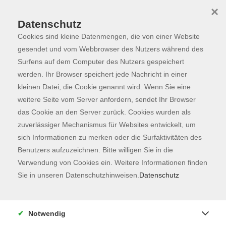
×
Datenschutz
Cookies sind kleine Datenmengen, die von einer Website
Skip to main content
You are here:
Programm
gesendet und vom Webbrowser des Nutzers während des
Surfens auf dem Computer des Nutzers gespeichert
werden. Ihr Browser speichert jede Nachricht in einer
kleinen Datei, die Cookie genannt wird. Wenn Sie eine
Der Kurs konnte nicht gefunden werden.
weitere Seite vom Server anfordern, sendet Ihr Browser
das Cookie an den Server zurück. Cookies wurden als
zuverlässiger Mechanismus für Websites entwickelt, um
Kontaktformular
sich Informationen zu merken oder die Surfaktivitäten des
Impressum
Benutzers aufzuzeichnen. Bitte willigen Sie in die
AGB
Verwendung von Cookies ein. Weitere Informationen finden
Sie in unseren Datenschutzhinweisen.
Datenschutz
Datenschutzerklärung
Sitemap
Widerruf
Notwendig