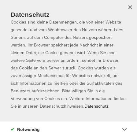
×
Datenschutz
Cookies sind kleine Datenmengen, die von einer Website
Skip to main content
You are here:
Programm
gesendet und vom Webbrowser des Nutzers während des
Surfens auf dem Computer des Nutzers gespeichert
werden. Ihr Browser speichert jede Nachricht in einer
kleinen Datei, die Cookie genannt wird. Wenn Sie eine
Der Kurs konnte nicht gefunden werden.
weitere Seite vom Server anfordern, sendet Ihr Browser
das Cookie an den Server zurück. Cookies wurden als
zuverlässiger Mechanismus für Websites entwickelt, um
Kontaktformular
sich Informationen zu merken oder die Surfaktivitäten des
Impressum
Benutzers aufzuzeichnen. Bitte willigen Sie in die
AGB
Verwendung von Cookies ein. Weitere Informationen finden
Sie in unseren Datenschutzhinweisen.
Datenschutz
Datenschutzerklärung
Sitemap
Widerruf
Notwendig