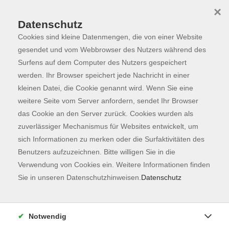
×
Datenschutz
Cookies sind kleine Datenmengen, die von einer Website
Skip to main content
You are here:
Programm
gesendet und vom Webbrowser des Nutzers während des
Surfens auf dem Computer des Nutzers gespeichert
werden. Ihr Browser speichert jede Nachricht in einer
kleinen Datei, die Cookie genannt wird. Wenn Sie eine
Der Kurs konnte nicht gefunden werden.
weitere Seite vom Server anfordern, sendet Ihr Browser
das Cookie an den Server zurück. Cookies wurden als
zuverlässiger Mechanismus für Websites entwickelt, um
Kontaktformular
sich Informationen zu merken oder die Surfaktivitäten des
Impressum
Benutzers aufzuzeichnen. Bitte willigen Sie in die
AGB
Verwendung von Cookies ein. Weitere Informationen finden
Sie in unseren Datenschutzhinweisen.
Datenschutz
Datenschutzerklärung
Sitemap
Widerruf
Notwendig