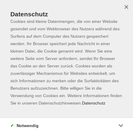
×
Datenschutz
Cookies sind kleine Datenmengen, die von einer Website
Skip to main content
You are here:
Programm
gesendet und vom Webbrowser des Nutzers während des
Surfens auf dem Computer des Nutzers gespeichert
werden. Ihr Browser speichert jede Nachricht in einer
kleinen Datei, die Cookie genannt wird. Wenn Sie eine
Der Kurs konnte nicht gefunden werden.
weitere Seite vom Server anfordern, sendet Ihr Browser
das Cookie an den Server zurück. Cookies wurden als
zuverlässiger Mechanismus für Websites entwickelt, um
Kontaktformular
sich Informationen zu merken oder die Surfaktivitäten des
Impressum
Benutzers aufzuzeichnen. Bitte willigen Sie in die
AGB
Verwendung von Cookies ein. Weitere Informationen finden
Sie in unseren Datenschutzhinweisen.
Datenschutz
Datenschutzerklärung
Sitemap
Widerruf
Notwendig