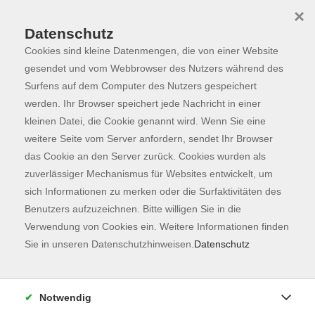
×
Datenschutz
Cookies sind kleine Datenmengen, die von einer Website
Skip to main content
You are here:
Programm
gesendet und vom Webbrowser des Nutzers während des
Surfens auf dem Computer des Nutzers gespeichert
werden. Ihr Browser speichert jede Nachricht in einer
kleinen Datei, die Cookie genannt wird. Wenn Sie eine
Der Kurs konnte nicht gefunden werden.
weitere Seite vom Server anfordern, sendet Ihr Browser
das Cookie an den Server zurück. Cookies wurden als
zuverlässiger Mechanismus für Websites entwickelt, um
Kontaktformular
sich Informationen zu merken oder die Surfaktivitäten des
Impressum
Benutzers aufzuzeichnen. Bitte willigen Sie in die
AGB
Verwendung von Cookies ein. Weitere Informationen finden
Sie in unseren Datenschutzhinweisen.
Datenschutz
Datenschutzerklärung
Sitemap
Widerruf
Notwendig