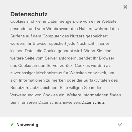
×
Datenschutz
Cookies sind kleine Datenmengen, die von einer Website
Skip to main content
You are here:
Programm
gesendet und vom Webbrowser des Nutzers während des
Surfens auf dem Computer des Nutzers gespeichert
werden. Ihr Browser speichert jede Nachricht in einer
kleinen Datei, die Cookie genannt wird. Wenn Sie eine
Der Kurs konnte nicht gefunden werden.
weitere Seite vom Server anfordern, sendet Ihr Browser
das Cookie an den Server zurück. Cookies wurden als
zuverlässiger Mechanismus für Websites entwickelt, um
Kontaktformular
sich Informationen zu merken oder die Surfaktivitäten des
Impressum
Benutzers aufzuzeichnen. Bitte willigen Sie in die
AGB
Verwendung von Cookies ein. Weitere Informationen finden
Sie in unseren Datenschutzhinweisen.
Datenschutz
Datenschutzerklärung
Sitemap
Widerruf
Notwendig