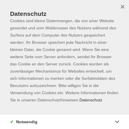
×
Datenschutz
Cookies sind kleine Datenmengen, die von einer Website
Skip to main content
You are here:
Programm
gesendet und vom Webbrowser des Nutzers während des
Surfens auf dem Computer des Nutzers gespeichert
werden. Ihr Browser speichert jede Nachricht in einer
kleinen Datei, die Cookie genannt wird. Wenn Sie eine
Der Kurs konnte nicht gefunden werden.
weitere Seite vom Server anfordern, sendet Ihr Browser
das Cookie an den Server zurück. Cookies wurden als
zuverlässiger Mechanismus für Websites entwickelt, um
Kontaktformular
sich Informationen zu merken oder die Surfaktivitäten des
Impressum
Benutzers aufzuzeichnen. Bitte willigen Sie in die
AGB
Verwendung von Cookies ein. Weitere Informationen finden
Sie in unseren Datenschutzhinweisen.
Datenschutz
Datenschutzerklärung
Sitemap
Widerruf
Notwendig