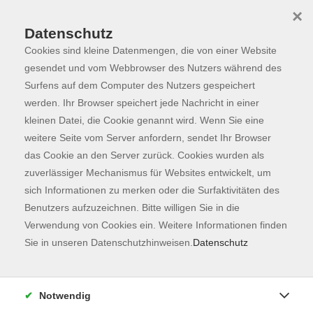
×
Datenschutz
Cookies sind kleine Datenmengen, die von einer Website
Skip to main content
You are here:
Programm
gesendet und vom Webbrowser des Nutzers während des
Surfens auf dem Computer des Nutzers gespeichert
werden. Ihr Browser speichert jede Nachricht in einer
kleinen Datei, die Cookie genannt wird. Wenn Sie eine
Der Kurs konnte nicht gefunden werden.
weitere Seite vom Server anfordern, sendet Ihr Browser
das Cookie an den Server zurück. Cookies wurden als
zuverlässiger Mechanismus für Websites entwickelt, um
Kontaktformular
sich Informationen zu merken oder die Surfaktivitäten des
Impressum
Benutzers aufzuzeichnen. Bitte willigen Sie in die
AGB
Verwendung von Cookies ein. Weitere Informationen finden
Sie in unseren Datenschutzhinweisen.
Datenschutz
Datenschutzerklärung
Sitemap
Widerruf
Notwendig