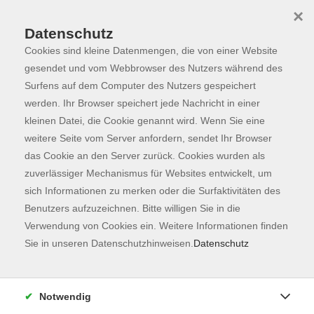
×
Datenschutz
Cookies sind kleine Datenmengen, die von einer Website
Skip to main content
You are here:
Programm
gesendet und vom Webbrowser des Nutzers während des
Surfens auf dem Computer des Nutzers gespeichert
werden. Ihr Browser speichert jede Nachricht in einer
kleinen Datei, die Cookie genannt wird. Wenn Sie eine
Der Kurs konnte nicht gefunden werden.
weitere Seite vom Server anfordern, sendet Ihr Browser
das Cookie an den Server zurück. Cookies wurden als
zuverlässiger Mechanismus für Websites entwickelt, um
Kontaktformular
sich Informationen zu merken oder die Surfaktivitäten des
Impressum
Benutzers aufzuzeichnen. Bitte willigen Sie in die
AGB
Verwendung von Cookies ein. Weitere Informationen finden
Sie in unseren Datenschutzhinweisen.
Datenschutz
Datenschutzerklärung
Sitemap
Widerruf
Notwendig