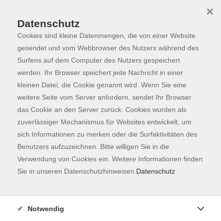
×
Datenschutz
Cookies sind kleine Datenmengen, die von einer Website
Skip to main content
You are here:
Programm
gesendet und vom Webbrowser des Nutzers während des
Surfens auf dem Computer des Nutzers gespeichert
werden. Ihr Browser speichert jede Nachricht in einer
kleinen Datei, die Cookie genannt wird. Wenn Sie eine
Der Kurs konnte nicht gefunden werden.
weitere Seite vom Server anfordern, sendet Ihr Browser
das Cookie an den Server zurück. Cookies wurden als
zuverlässiger Mechanismus für Websites entwickelt, um
Kontaktformular
sich Informationen zu merken oder die Surfaktivitäten des
Impressum
Benutzers aufzuzeichnen. Bitte willigen Sie in die
AGB
Verwendung von Cookies ein. Weitere Informationen finden
Sie in unseren Datenschutzhinweisen.
Datenschutz
Datenschutzerklärung
Sitemap
Widerruf
Notwendig