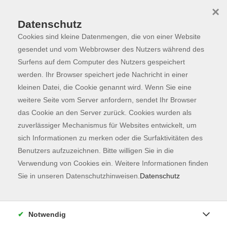
×
Datenschutz
Cookies sind kleine Datenmengen, die von einer Website
Skip to main content
You are here:
Programm
gesendet und vom Webbrowser des Nutzers während des
Surfens auf dem Computer des Nutzers gespeichert
werden. Ihr Browser speichert jede Nachricht in einer
kleinen Datei, die Cookie genannt wird. Wenn Sie eine
Der Kurs konnte nicht gefunden werden.
weitere Seite vom Server anfordern, sendet Ihr Browser
das Cookie an den Server zurück. Cookies wurden als
zuverlässiger Mechanismus für Websites entwickelt, um
Kontaktformular
sich Informationen zu merken oder die Surfaktivitäten des
Impressum
Benutzers aufzuzeichnen. Bitte willigen Sie in die
AGB
Verwendung von Cookies ein. Weitere Informationen finden
Sie in unseren Datenschutzhinweisen.
Datenschutz
Datenschutzerklärung
Sitemap
Widerruf
Notwendig