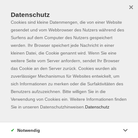
×
Datenschutz
Cookies sind kleine Datenmengen, die von einer Website
Skip to main content
You are here:
Programm
gesendet und vom Webbrowser des Nutzers während des
Surfens auf dem Computer des Nutzers gespeichert
werden. Ihr Browser speichert jede Nachricht in einer
kleinen Datei, die Cookie genannt wird. Wenn Sie eine
Der Kurs konnte nicht gefunden werden.
weitere Seite vom Server anfordern, sendet Ihr Browser
das Cookie an den Server zurück. Cookies wurden als
zuverlässiger Mechanismus für Websites entwickelt, um
Kontaktformular
sich Informationen zu merken oder die Surfaktivitäten des
Impressum
Benutzers aufzuzeichnen. Bitte willigen Sie in die
AGB
Verwendung von Cookies ein. Weitere Informationen finden
Sie in unseren Datenschutzhinweisen.
Datenschutz
Datenschutzerklärung
Sitemap
Widerruf
Notwendig