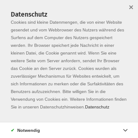
×
Datenschutz
Cookies sind kleine Datenmengen, die von einer Website
Skip to main content
You are here:
Programm
gesendet und vom Webbrowser des Nutzers während des
Surfens auf dem Computer des Nutzers gespeichert
werden. Ihr Browser speichert jede Nachricht in einer
kleinen Datei, die Cookie genannt wird. Wenn Sie eine
Der Kurs konnte nicht gefunden werden.
weitere Seite vom Server anfordern, sendet Ihr Browser
das Cookie an den Server zurück. Cookies wurden als
zuverlässiger Mechanismus für Websites entwickelt, um
Kontaktformular
sich Informationen zu merken oder die Surfaktivitäten des
Impressum
Benutzers aufzuzeichnen. Bitte willigen Sie in die
AGB
Verwendung von Cookies ein. Weitere Informationen finden
Sie in unseren Datenschutzhinweisen.
Datenschutz
Datenschutzerklärung
Sitemap
Widerruf
Notwendig