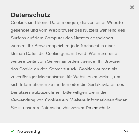
×
Datenschutz
Cookies sind kleine Datenmengen, die von einer Website
Skip to main content
You are here:
Programm
gesendet und vom Webbrowser des Nutzers während des
Surfens auf dem Computer des Nutzers gespeichert
werden. Ihr Browser speichert jede Nachricht in einer
kleinen Datei, die Cookie genannt wird. Wenn Sie eine
Der Kurs konnte nicht gefunden werden.
weitere Seite vom Server anfordern, sendet Ihr Browser
das Cookie an den Server zurück. Cookies wurden als
zuverlässiger Mechanismus für Websites entwickelt, um
Kontaktformular
sich Informationen zu merken oder die Surfaktivitäten des
Impressum
Benutzers aufzuzeichnen. Bitte willigen Sie in die
AGB
Verwendung von Cookies ein. Weitere Informationen finden
Sie in unseren Datenschutzhinweisen.
Datenschutz
Datenschutzerklärung
Sitemap
Widerruf
Notwendig