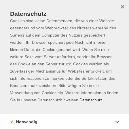
×
Datenschutz
Cookies sind kleine Datenmengen, die von einer Website
Skip to main content
You are here:
Lehrkräfte
Neue Lehrkräfte willkommen!
gesendet und vom Webbrowser des Nutzers während des
Surfens auf dem Computer des Nutzers gespeichert
werden. Ihr Browser speichert jede Nachricht in einer
kleinen Datei, die Cookie genannt wird. Wenn Sie eine
Neue Lehrkräfte willkommen!
weitere Seite vom Server anfordern, sendet Ihr Browser
das Cookie an den Server zurück. Cookies wurden als
Eine pädagogische Vorbildung wäre wünschenswert, ist
zuverlässiger Mechanismus für Websites entwickelt, um
aber nicht unbedingt Voraussetzung. Es gibt viele
sich Informationen zu merken oder die Surfaktivitäten des
Fortbildungsmöglichkeiten.
Benutzers aufzuzeichnen. Bitte willigen Sie in die
Verwendung von Cookies ein. Weitere Informationen finden
Wenn Sie es sich zutrauen, Erwachsene in einer
Sie in unseren Datenschutzhinweisen.
Datenschutz
Fremdsprache zu unterrichten, oder in anderen
Fachgebieten fit sind, bewerben Sie sich bitte schriftlich
und senden Ihre Unterlagen an
vhs@vhs-freising.org
.
Notwendig