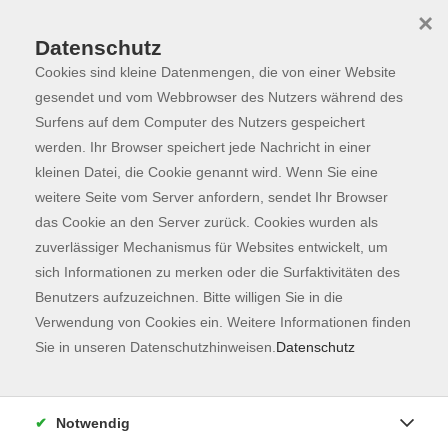
×
Datenschutz
Cookies sind kleine Datenmengen, die von einer Website
Skip to main content
You are here:
Kontaktformular
Bestätigung
gesendet und vom Webbrowser des Nutzers während des
Surfens auf dem Computer des Nutzers gespeichert
werden. Ihr Browser speichert jede Nachricht in einer
kleinen Datei, die Cookie genannt wird. Wenn Sie eine
Ihre Anfrage ist in Bearbeitung
weitere Seite vom Server anfordern, sendet Ihr Browser
Wir haben Ihre Nachricht erhalten und werden diese
das Cookie an den Server zurück. Cookies wurden als
schnellsmöglich bearbeiten.
zuverlässiger Mechanismus für Websites entwickelt, um
sich Informationen zu merken oder die Surfaktivitäten des
Benutzers aufzuzeichnen. Bitte willigen Sie in die
Verwendung von Cookies ein. Weitere Informationen finden
Kontaktformular
Sie in unseren Datenschutzhinweisen.
Datenschutz
Impressum
AGB
Datenschutzerklärung
Notwendig
Sitemap