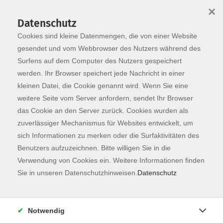
×
Datenschutz
Cookies sind kleine Datenmengen, die von einer Website
Skip to main content
You are here:
Dozierende
gesendet und vom Webbrowser des Nutzers während des
Surfens auf dem Computer des Nutzers gespeichert
werden. Ihr Browser speichert jede Nachricht in einer
kleinen Datei, die Cookie genannt wird. Wenn Sie eine
weitere Seite vom Server anfordern, sendet Ihr Browser
Der Dozent konnte leider nicht gefunden
das Cookie an den Server zurück. Cookies wurden als
werden
zuverlässiger Mechanismus für Websites entwickelt, um
sich Informationen zu merken oder die Surfaktivitäten des
Benutzers aufzuzeichnen. Bitte willigen Sie in die
Verwendung von Cookies ein. Weitere Informationen finden
Sie in unseren Datenschutzhinweisen.
Datenschutz
Kontaktformular
Impressum
Notwendig
AGB