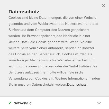
×
Datenschutz
Cookies sind kleine Datenmengen, die von einer Website
Skip to main content
You are here:
Programm
gesendet und vom Webbrowser des Nutzers während des
Surfens auf dem Computer des Nutzers gespeichert
werden. Ihr Browser speichert jede Nachricht in einer
kleinen Datei, die Cookie genannt wird. Wenn Sie eine
Der Kurs konnte nicht gefunden werden.
weitere Seite vom Server anfordern, sendet Ihr Browser
das Cookie an den Server zurück. Cookies wurden als
zuverlässiger Mechanismus für Websites entwickelt, um
Kontaktformular
sich Informationen zu merken oder die Surfaktivitäten des
Impressum
Benutzers aufzuzeichnen. Bitte willigen Sie in die
AGB
Verwendung von Cookies ein. Weitere Informationen finden
Sie in unseren Datenschutzhinweisen.
Datenschutz
Datenschutzerklärung
Sitemap
Widerruf
Notwendig