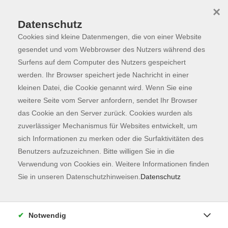
×
Datenschutz
Cookies sind kleine Datenmengen, die von einer Website
Skip to main content
You are here:
Programm
gesendet und vom Webbrowser des Nutzers während des
Surfens auf dem Computer des Nutzers gespeichert
werden. Ihr Browser speichert jede Nachricht in einer
kleinen Datei, die Cookie genannt wird. Wenn Sie eine
Der Kurs konnte nicht gefunden werden.
weitere Seite vom Server anfordern, sendet Ihr Browser
das Cookie an den Server zurück. Cookies wurden als
zuverlässiger Mechanismus für Websites entwickelt, um
Kontaktformular
sich Informationen zu merken oder die Surfaktivitäten des
Impressum
Benutzers aufzuzeichnen. Bitte willigen Sie in die
AGB
Verwendung von Cookies ein. Weitere Informationen finden
Sie in unseren Datenschutzhinweisen.
Datenschutz
Datenschutzerklärung
Sitemap
Widerruf
Notwendig