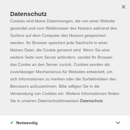
×
Datenschutz
Cookies sind kleine Datenmengen, die von einer Website
Skip to main content
You are here:
Programm
gesendet und vom Webbrowser des Nutzers während des
Surfens auf dem Computer des Nutzers gespeichert
werden. Ihr Browser speichert jede Nachricht in einer
kleinen Datei, die Cookie genannt wird. Wenn Sie eine
Der Kurs konnte nicht gefunden werden.
weitere Seite vom Server anfordern, sendet Ihr Browser
das Cookie an den Server zurück. Cookies wurden als
zuverlässiger Mechanismus für Websites entwickelt, um
Kontaktformular
sich Informationen zu merken oder die Surfaktivitäten des
Impressum
Benutzers aufzuzeichnen. Bitte willigen Sie in die
AGB
Verwendung von Cookies ein. Weitere Informationen finden
Sie in unseren Datenschutzhinweisen.
Datenschutz
Datenschutzerklärung
Sitemap
Widerruf
Notwendig