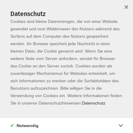
×
Datenschutz
Cookies sind kleine Datenmengen, die von einer Website
Skip to main content
You are here:
Programm
gesendet und vom Webbrowser des Nutzers während des
Surfens auf dem Computer des Nutzers gespeichert
werden. Ihr Browser speichert jede Nachricht in einer
kleinen Datei, die Cookie genannt wird. Wenn Sie eine
Der Kurs konnte nicht gefunden werden.
weitere Seite vom Server anfordern, sendet Ihr Browser
das Cookie an den Server zurück. Cookies wurden als
zuverlässiger Mechanismus für Websites entwickelt, um
Kontaktformular
sich Informationen zu merken oder die Surfaktivitäten des
Impressum
Benutzers aufzuzeichnen. Bitte willigen Sie in die
AGB
Verwendung von Cookies ein. Weitere Informationen finden
Sie in unseren Datenschutzhinweisen.
Datenschutz
Datenschutzerklärung
Sitemap
Widerruf
Notwendig