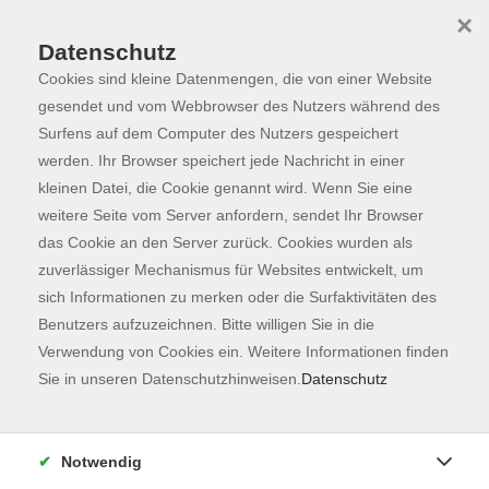
×
Datenschutz
Cookies sind kleine Datenmengen, die von einer Website
Skip to main content
You are here:
Programm
gesendet und vom Webbrowser des Nutzers während des
Surfens auf dem Computer des Nutzers gespeichert
werden. Ihr Browser speichert jede Nachricht in einer
kleinen Datei, die Cookie genannt wird. Wenn Sie eine
Der Kurs konnte nicht gefunden werden.
weitere Seite vom Server anfordern, sendet Ihr Browser
das Cookie an den Server zurück. Cookies wurden als
zuverlässiger Mechanismus für Websites entwickelt, um
Kontaktformular
sich Informationen zu merken oder die Surfaktivitäten des
Impressum
Benutzers aufzuzeichnen. Bitte willigen Sie in die
AGB
Verwendung von Cookies ein. Weitere Informationen finden
Sie in unseren Datenschutzhinweisen.
Datenschutz
Datenschutzerklärung
Sitemap
Widerruf
Notwendig