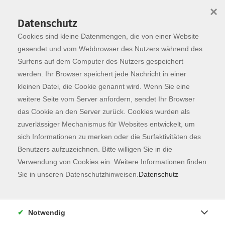
×
Datenschutz
Cookies sind kleine Datenmengen, die von einer Website
Skip to main content
You are here:
Programm
gesendet und vom Webbrowser des Nutzers während des
Surfens auf dem Computer des Nutzers gespeichert
werden. Ihr Browser speichert jede Nachricht in einer
kleinen Datei, die Cookie genannt wird. Wenn Sie eine
Der Kurs konnte nicht gefunden werden.
weitere Seite vom Server anfordern, sendet Ihr Browser
das Cookie an den Server zurück. Cookies wurden als
zuverlässiger Mechanismus für Websites entwickelt, um
Kontaktformular
sich Informationen zu merken oder die Surfaktivitäten des
Impressum
Benutzers aufzuzeichnen. Bitte willigen Sie in die
AGB
Verwendung von Cookies ein. Weitere Informationen finden
Sie in unseren Datenschutzhinweisen.
Datenschutz
Datenschutzerklärung
Sitemap
Widerruf
Notwendig