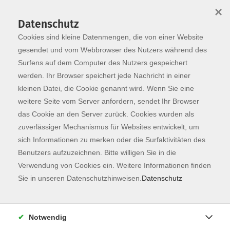
×
Datenschutz
Cookies sind kleine Datenmengen, die von einer Website
Skip to main content
You are here:
Programm
gesendet und vom Webbrowser des Nutzers während des
Surfens auf dem Computer des Nutzers gespeichert
werden. Ihr Browser speichert jede Nachricht in einer
kleinen Datei, die Cookie genannt wird. Wenn Sie eine
Der Kurs konnte nicht gefunden werden.
weitere Seite vom Server anfordern, sendet Ihr Browser
das Cookie an den Server zurück. Cookies wurden als
zuverlässiger Mechanismus für Websites entwickelt, um
Kontaktformular
sich Informationen zu merken oder die Surfaktivitäten des
Impressum
Benutzers aufzuzeichnen. Bitte willigen Sie in die
AGB
Verwendung von Cookies ein. Weitere Informationen finden
Sie in unseren Datenschutzhinweisen.
Datenschutz
Datenschutzerklärung
Sitemap
Widerruf
Notwendig