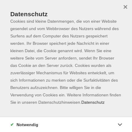
×
Datenschutz
Cookies sind kleine Datenmengen, die von einer Website
Skip to main content
You are here:
Programm
gesendet und vom Webbrowser des Nutzers während des
Surfens auf dem Computer des Nutzers gespeichert
werden. Ihr Browser speichert jede Nachricht in einer
kleinen Datei, die Cookie genannt wird. Wenn Sie eine
Der Kurs konnte nicht gefunden werden.
weitere Seite vom Server anfordern, sendet Ihr Browser
das Cookie an den Server zurück. Cookies wurden als
zuverlässiger Mechanismus für Websites entwickelt, um
Kontaktformular
sich Informationen zu merken oder die Surfaktivitäten des
Impressum
Benutzers aufzuzeichnen. Bitte willigen Sie in die
AGB
Verwendung von Cookies ein. Weitere Informationen finden
Sie in unseren Datenschutzhinweisen.
Datenschutz
Datenschutzerklärung
Sitemap
Widerruf
Notwendig