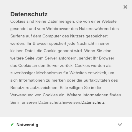
×
Datenschutz
Cookies sind kleine Datenmengen, die von einer Website
Skip to main content
You are here:
Programm
gesendet und vom Webbrowser des Nutzers während des
Surfens auf dem Computer des Nutzers gespeichert
werden. Ihr Browser speichert jede Nachricht in einer
kleinen Datei, die Cookie genannt wird. Wenn Sie eine
Der Kurs konnte nicht gefunden werden.
weitere Seite vom Server anfordern, sendet Ihr Browser
das Cookie an den Server zurück. Cookies wurden als
zuverlässiger Mechanismus für Websites entwickelt, um
Kontaktformular
sich Informationen zu merken oder die Surfaktivitäten des
Impressum
Benutzers aufzuzeichnen. Bitte willigen Sie in die
AGB
Verwendung von Cookies ein. Weitere Informationen finden
Sie in unseren Datenschutzhinweisen.
Datenschutz
Datenschutzerklärung
Sitemap
Widerruf
Notwendig