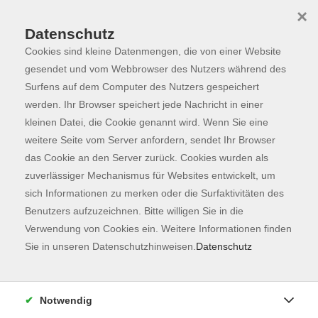
×
Datenschutz
Cookies sind kleine Datenmengen, die von einer Website
Skip to main content
You are here:
Programm
gesendet und vom Webbrowser des Nutzers während des
Surfens auf dem Computer des Nutzers gespeichert
werden. Ihr Browser speichert jede Nachricht in einer
kleinen Datei, die Cookie genannt wird. Wenn Sie eine
Der Kurs konnte nicht gefunden werden.
weitere Seite vom Server anfordern, sendet Ihr Browser
das Cookie an den Server zurück. Cookies wurden als
zuverlässiger Mechanismus für Websites entwickelt, um
Kontaktformular
sich Informationen zu merken oder die Surfaktivitäten des
Impressum
Benutzers aufzuzeichnen. Bitte willigen Sie in die
AGB
Verwendung von Cookies ein. Weitere Informationen finden
Sie in unseren Datenschutzhinweisen.
Datenschutz
Datenschutzerklärung
Sitemap
Widerruf
Notwendig