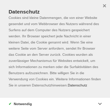
×
Datenschutz
Cookies sind kleine Datenmengen, die von einer Website
Skip to main content
You are here:
Programm
gesendet und vom Webbrowser des Nutzers während des
Surfens auf dem Computer des Nutzers gespeichert
werden. Ihr Browser speichert jede Nachricht in einer
kleinen Datei, die Cookie genannt wird. Wenn Sie eine
Der Kurs konnte nicht gefunden werden.
weitere Seite vom Server anfordern, sendet Ihr Browser
das Cookie an den Server zurück. Cookies wurden als
zuverlässiger Mechanismus für Websites entwickelt, um
Kontaktformular
sich Informationen zu merken oder die Surfaktivitäten des
Impressum
Benutzers aufzuzeichnen. Bitte willigen Sie in die
AGB
Verwendung von Cookies ein. Weitere Informationen finden
Sie in unseren Datenschutzhinweisen.
Datenschutz
Datenschutzerklärung
Sitemap
Widerruf
Notwendig