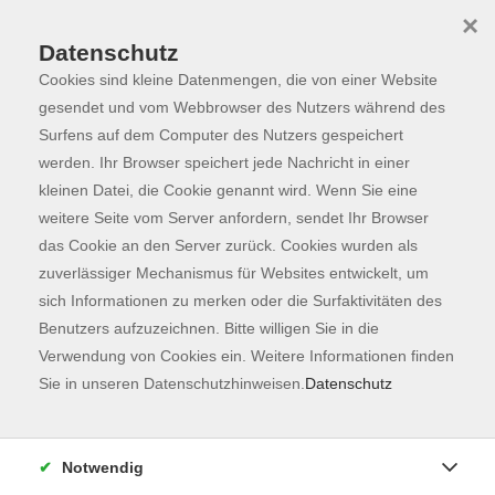
×
Datenschutz
Cookies sind kleine Datenmengen, die von einer Website
Skip to main content
You are here:
Programm
gesendet und vom Webbrowser des Nutzers während des
Surfens auf dem Computer des Nutzers gespeichert
werden. Ihr Browser speichert jede Nachricht in einer
kleinen Datei, die Cookie genannt wird. Wenn Sie eine
weitere Seite vom Server anfordern, sendet Ihr Browser
das Cookie an den Server zurück. Cookies wurden als
zuverlässiger Mechanismus für Websites entwickelt, um
sich Informationen zu merken oder die Surfaktivitäten des
Benutzers aufzuzeichnen. Bitte willigen Sie in die
Sie sind hier:
Verwendung von Cookies ein. Weitere Informationen finden
Sie in unseren Datenschutzhinweisen.
Datenschutz
NEU: Klang & Intuitives Malen
Notwendig
Magst Du in Klänge eintauchen und danach kreativ