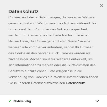
×
Datenschutz
Cookies sind kleine Datenmengen, die von einer Website
Skip to main content
You are here:
Programm
gesendet und vom Webbrowser des Nutzers während des
Surfens auf dem Computer des Nutzers gespeichert
werden. Ihr Browser speichert jede Nachricht in einer
kleinen Datei, die Cookie genannt wird. Wenn Sie eine
Der Kurs konnte nicht gefunden werden.
weitere Seite vom Server anfordern, sendet Ihr Browser
das Cookie an den Server zurück. Cookies wurden als
zuverlässiger Mechanismus für Websites entwickelt, um
Kontaktformular
sich Informationen zu merken oder die Surfaktivitäten des
Impressum
Benutzers aufzuzeichnen. Bitte willigen Sie in die
AGB
Verwendung von Cookies ein. Weitere Informationen finden
Sie in unseren Datenschutzhinweisen.
Datenschutz
Datenschutzerklärung
Sitemap
Widerruf
Notwendig