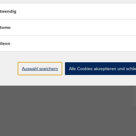
rnfunktionen und praktische
twendig
ösung komplexer Probleme und für Nachhaltigkeit
ter Anforderungen.
tomo
ileon
Auswahl speichern
Alle Cookies akzeptieren und schl