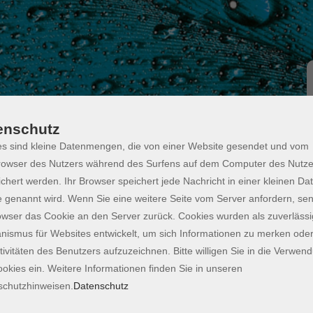
enschutz
s sind kleine Datenmengen, die von einer Website gesendet und vom
owser des Nutzers während des Surfens auf dem Computer des Nutze
ONLINE
chert werden. Ihr Browser speichert jede Nachricht in einer kleinen Dat
d leistungsstark
 genannt wird. Wenn Sie eine weitere Seite vom Server anfordern, se
owser das Cookie an den Server zurück. Cookies wurden als zuverlässi
ismus für Websites entwickelt, um sich Informationen zu merken oder
ogenannten Agenten, die eigenständig Aufgaben
tivitäten des Benutzers aufzuzeichnen. Bitte willigen Sie in die Verwen
enbasierte Entscheidungen und interagieren autonom.
okies ein. Weitere Informationen finden Sie in unseren
onen in Wirt­schaftsleben und persönlichem
schutzhinweisen.
Datenschutz