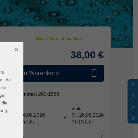
×
38,00 €
Gebühr
rs
In den Warenkorb
ei, die
ndet
Kursnummer:
262-1556
ger
 die
Start
Ende
dung
Mi. 26.08.2026
Mi. 26.08.2026
19:00 Uhr
21:15 Uhr
1 Termin