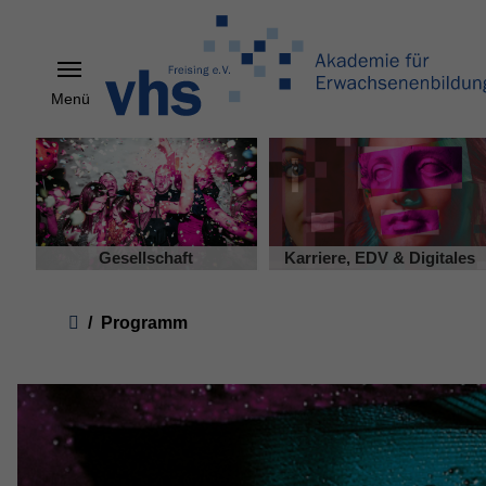
Menü
Skip to main content
Gesellschaft
Karriere, EDV & Digitales
You are here:
Programm