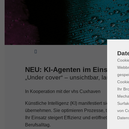
Sie sind hier:
Dat
Cookie
Webbr
NEU: KI-Agenten im Einsatz - 
gespei
„Under cover“ – unsichtbar, lautlos un
Cookie
Ihr Br
In Kooperation mit der vhs Cuxhaven
Mechan
Künstliche Intelligenz (KI) manifestiert sich in s
Surfak
übernehmen. Sie optimieren Prozesse, treffen dat
von Co
Ihr Einsatz steigert Effizienz und eröffnet Innovati
Daten
Berufsalltag.