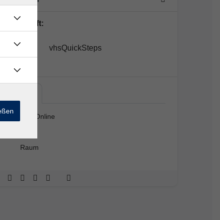
Lehrkraft:
vhsQuickSteps
Live…
ießen
Live Online
Raum