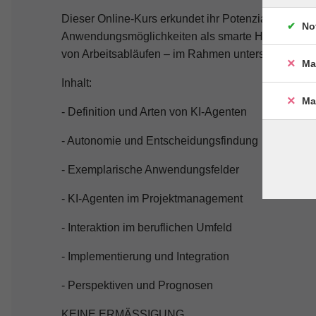
Dieser Online-Kurs erkundet ihr Potenzial, ihre Ke
No
Anwendungsmöglichkeiten als smarte Helfer zur L
von Arbeitsabläufen – im Rahmen unterschiedlichs
Ma
Inhalt:
Ma
- Definition und Arten von KI-Agenten
- Autonomie und Entscheidungsfindung
- Exemplarische Anwendungsfelder
- KI-Agenten im Projektmanagement
- Interaktion im beruflichen Umfeld
- Implementierung und Integration
- Perspektiven und Prognosen
KEINE ERMÄSSIGUNG