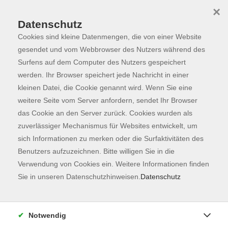
×
Datenschutz
Cookies sind kleine Datenmengen, die von einer Website
Skip to main content
You are here:
Programm
gesendet und vom Webbrowser des Nutzers während des
Surfens auf dem Computer des Nutzers gespeichert
werden. Ihr Browser speichert jede Nachricht in einer
kleinen Datei, die Cookie genannt wird. Wenn Sie eine
Der Kurs konnte nicht gefunden werden.
weitere Seite vom Server anfordern, sendet Ihr Browser
das Cookie an den Server zurück. Cookies wurden als
zuverlässiger Mechanismus für Websites entwickelt, um
Kontaktformular
sich Informationen zu merken oder die Surfaktivitäten des
Impressum
Benutzers aufzuzeichnen. Bitte willigen Sie in die
AGB
Verwendung von Cookies ein. Weitere Informationen finden
Sie in unseren Datenschutzhinweisen.
Datenschutz
Datenschutzerklärung
Sitemap
Widerruf
Notwendig