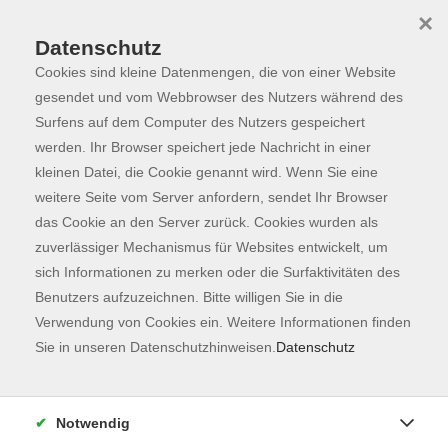
×
Datenschutz
Cookies sind kleine Datenmengen, die von einer Website
Skip to main content
You are here:
Programm
gesendet und vom Webbrowser des Nutzers während des
Surfens auf dem Computer des Nutzers gespeichert
werden. Ihr Browser speichert jede Nachricht in einer
kleinen Datei, die Cookie genannt wird. Wenn Sie eine
Der Kurs konnte nicht gefunden werden.
weitere Seite vom Server anfordern, sendet Ihr Browser
das Cookie an den Server zurück. Cookies wurden als
zuverlässiger Mechanismus für Websites entwickelt, um
Kontaktformular
sich Informationen zu merken oder die Surfaktivitäten des
Impressum
Benutzers aufzuzeichnen. Bitte willigen Sie in die
AGB
Verwendung von Cookies ein. Weitere Informationen finden
Sie in unseren Datenschutzhinweisen.
Datenschutz
Datenschutzerklärung
Sitemap
Widerruf
Notwendig