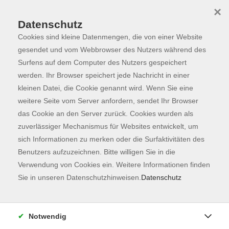
×
Datenschutz
Cookies sind kleine Datenmengen, die von einer Website
Skip to main content
You are here:
Programm
gesendet und vom Webbrowser des Nutzers während des
Surfens auf dem Computer des Nutzers gespeichert
werden. Ihr Browser speichert jede Nachricht in einer
kleinen Datei, die Cookie genannt wird. Wenn Sie eine
Der Kurs konnte nicht gefunden werden.
weitere Seite vom Server anfordern, sendet Ihr Browser
das Cookie an den Server zurück. Cookies wurden als
zuverlässiger Mechanismus für Websites entwickelt, um
Kontaktformular
sich Informationen zu merken oder die Surfaktivitäten des
Impressum
Benutzers aufzuzeichnen. Bitte willigen Sie in die
AGB
Verwendung von Cookies ein. Weitere Informationen finden
Sie in unseren Datenschutzhinweisen.
Datenschutz
Datenschutzerklärung
Sitemap
Widerruf
Notwendig