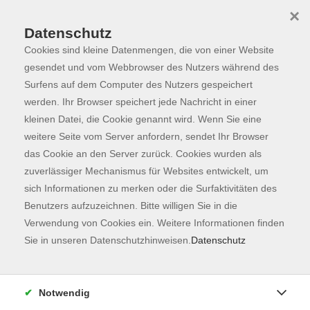
×
Datenschutz
Cookies sind kleine Datenmengen, die von einer Website
Skip to main content
You are here:
Programm
gesendet und vom Webbrowser des Nutzers während des
Surfens auf dem Computer des Nutzers gespeichert
werden. Ihr Browser speichert jede Nachricht in einer
kleinen Datei, die Cookie genannt wird. Wenn Sie eine
Der Kurs konnte nicht gefunden werden.
weitere Seite vom Server anfordern, sendet Ihr Browser
das Cookie an den Server zurück. Cookies wurden als
zuverlässiger Mechanismus für Websites entwickelt, um
Kontaktformular
sich Informationen zu merken oder die Surfaktivitäten des
Impressum
Benutzers aufzuzeichnen. Bitte willigen Sie in die
AGB
Verwendung von Cookies ein. Weitere Informationen finden
Sie in unseren Datenschutzhinweisen.
Datenschutz
Datenschutzerklärung
Sitemap
Widerruf
Notwendig