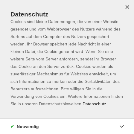
×
Datenschutz
Cookies sind kleine Datenmengen, die von einer Website
Skip to main content
You are here:
Programm
gesendet und vom Webbrowser des Nutzers während des
Surfens auf dem Computer des Nutzers gespeichert
werden. Ihr Browser speichert jede Nachricht in einer
kleinen Datei, die Cookie genannt wird. Wenn Sie eine
Der Kurs konnte nicht gefunden werden.
weitere Seite vom Server anfordern, sendet Ihr Browser
das Cookie an den Server zurück. Cookies wurden als
zuverlässiger Mechanismus für Websites entwickelt, um
Kontaktformular
sich Informationen zu merken oder die Surfaktivitäten des
Impressum
Benutzers aufzuzeichnen. Bitte willigen Sie in die
AGB
Verwendung von Cookies ein. Weitere Informationen finden
Sie in unseren Datenschutzhinweisen.
Datenschutz
Datenschutzerklärung
Sitemap
Widerruf
Notwendig