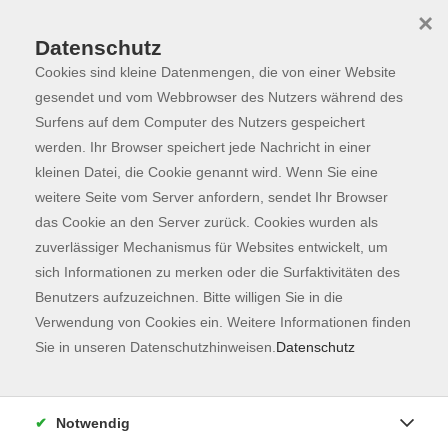
×
Datenschutz
Cookies sind kleine Datenmengen, die von einer Website
Skip to main content
You are here:
Programm
gesendet und vom Webbrowser des Nutzers während des
Surfens auf dem Computer des Nutzers gespeichert
werden. Ihr Browser speichert jede Nachricht in einer
kleinen Datei, die Cookie genannt wird. Wenn Sie eine
Der Kurs konnte nicht gefunden werden.
weitere Seite vom Server anfordern, sendet Ihr Browser
das Cookie an den Server zurück. Cookies wurden als
zuverlässiger Mechanismus für Websites entwickelt, um
Kontaktformular
sich Informationen zu merken oder die Surfaktivitäten des
Impressum
Benutzers aufzuzeichnen. Bitte willigen Sie in die
AGB
Verwendung von Cookies ein. Weitere Informationen finden
Sie in unseren Datenschutzhinweisen.
Datenschutz
Datenschutzerklärung
Sitemap
Widerruf
Notwendig