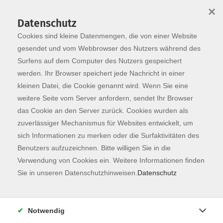
×
Datenschutz
Cookies sind kleine Datenmengen, die von einer Website
Skip to main content
You are here:
Programm
gesendet und vom Webbrowser des Nutzers während des
Surfens auf dem Computer des Nutzers gespeichert
werden. Ihr Browser speichert jede Nachricht in einer
kleinen Datei, die Cookie genannt wird. Wenn Sie eine
Der Kurs konnte nicht gefunden werden.
weitere Seite vom Server anfordern, sendet Ihr Browser
das Cookie an den Server zurück. Cookies wurden als
zuverlässiger Mechanismus für Websites entwickelt, um
Kontaktformular
sich Informationen zu merken oder die Surfaktivitäten des
Impressum
Benutzers aufzuzeichnen. Bitte willigen Sie in die
AGB
Verwendung von Cookies ein. Weitere Informationen finden
Sie in unseren Datenschutzhinweisen.
Datenschutz
Datenschutzerklärung
Sitemap
Widerruf
Notwendig