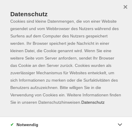
×
Datenschutz
Cookies sind kleine Datenmengen, die von einer Website
Skip to main content
You are here:
Programm
gesendet und vom Webbrowser des Nutzers während des
Surfens auf dem Computer des Nutzers gespeichert
werden. Ihr Browser speichert jede Nachricht in einer
kleinen Datei, die Cookie genannt wird. Wenn Sie eine
Der Kurs konnte nicht gefunden werden.
weitere Seite vom Server anfordern, sendet Ihr Browser
das Cookie an den Server zurück. Cookies wurden als
zuverlässiger Mechanismus für Websites entwickelt, um
Kontaktformular
sich Informationen zu merken oder die Surfaktivitäten des
Impressum
Benutzers aufzuzeichnen. Bitte willigen Sie in die
AGB
Verwendung von Cookies ein. Weitere Informationen finden
Sie in unseren Datenschutzhinweisen.
Datenschutz
Datenschutzerklärung
Sitemap
Widerruf
Notwendig