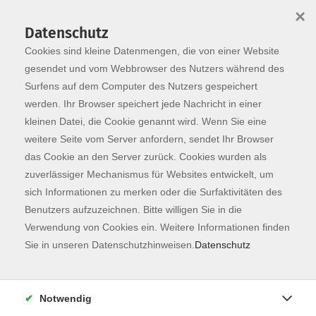
×
Datenschutz
Cookies sind kleine Datenmengen, die von einer Website
Skip to main content
You are here:
Programm
gesendet und vom Webbrowser des Nutzers während des
Surfens auf dem Computer des Nutzers gespeichert
werden. Ihr Browser speichert jede Nachricht in einer
kleinen Datei, die Cookie genannt wird. Wenn Sie eine
Der Kurs konnte nicht gefunden werden.
weitere Seite vom Server anfordern, sendet Ihr Browser
das Cookie an den Server zurück. Cookies wurden als
zuverlässiger Mechanismus für Websites entwickelt, um
Kontaktformular
sich Informationen zu merken oder die Surfaktivitäten des
Impressum
Benutzers aufzuzeichnen. Bitte willigen Sie in die
AGB
Verwendung von Cookies ein. Weitere Informationen finden
Sie in unseren Datenschutzhinweisen.
Datenschutz
Datenschutzerklärung
Sitemap
Widerruf
Notwendig