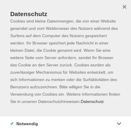
×
Datenschutz
Cookies sind kleine Datenmengen, die von einer Website
Skip to main content
You are here:
Programm
gesendet und vom Webbrowser des Nutzers während des
Surfens auf dem Computer des Nutzers gespeichert
werden. Ihr Browser speichert jede Nachricht in einer
kleinen Datei, die Cookie genannt wird. Wenn Sie eine
Der Kurs konnte nicht gefunden werden.
weitere Seite vom Server anfordern, sendet Ihr Browser
das Cookie an den Server zurück. Cookies wurden als
zuverlässiger Mechanismus für Websites entwickelt, um
Kontaktformular
sich Informationen zu merken oder die Surfaktivitäten des
Impressum
Benutzers aufzuzeichnen. Bitte willigen Sie in die
AGB
Verwendung von Cookies ein. Weitere Informationen finden
Sie in unseren Datenschutzhinweisen.
Datenschutz
Datenschutzerklärung
Sitemap
Widerruf
Notwendig