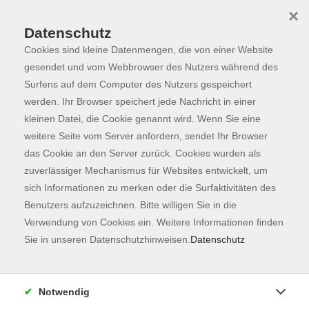
×
Datenschutz
Cookies sind kleine Datenmengen, die von einer Website
Skip to main content
You are here:
Programm
gesendet und vom Webbrowser des Nutzers während des
Surfens auf dem Computer des Nutzers gespeichert
werden. Ihr Browser speichert jede Nachricht in einer
kleinen Datei, die Cookie genannt wird. Wenn Sie eine
Der Kurs konnte nicht gefunden werden.
weitere Seite vom Server anfordern, sendet Ihr Browser
das Cookie an den Server zurück. Cookies wurden als
zuverlässiger Mechanismus für Websites entwickelt, um
Kontaktformular
sich Informationen zu merken oder die Surfaktivitäten des
Impressum
Benutzers aufzuzeichnen. Bitte willigen Sie in die
AGB
Verwendung von Cookies ein. Weitere Informationen finden
Sie in unseren Datenschutzhinweisen.
Datenschutz
Datenschutzerklärung
Sitemap
Widerruf
Notwendig