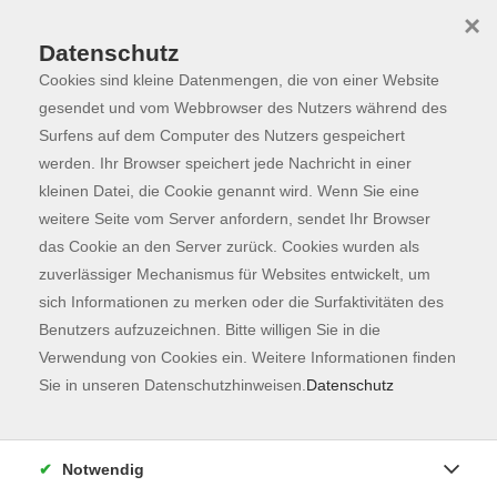
×
Datenschutz
Cookies sind kleine Datenmengen, die von einer Website
Skip to main content
You are here:
Programm
gesendet und vom Webbrowser des Nutzers während des
Surfens auf dem Computer des Nutzers gespeichert
werden. Ihr Browser speichert jede Nachricht in einer
kleinen Datei, die Cookie genannt wird. Wenn Sie eine
Der Kurs konnte nicht gefunden werden.
weitere Seite vom Server anfordern, sendet Ihr Browser
das Cookie an den Server zurück. Cookies wurden als
zuverlässiger Mechanismus für Websites entwickelt, um
Kontaktformular
sich Informationen zu merken oder die Surfaktivitäten des
Impressum
Benutzers aufzuzeichnen. Bitte willigen Sie in die
AGB
Verwendung von Cookies ein. Weitere Informationen finden
Sie in unseren Datenschutzhinweisen.
Datenschutz
Datenschutzerklärung
Sitemap
Widerruf
Notwendig