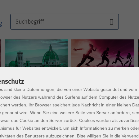
Sprachen
Gesundheit
enschutz
s sind kleine Datenmengen, die von einer Website gesendet und vom
owser des Nutzers während des Surfens auf dem Computer des Nutze
chert werden. Ihr Browser speichert jede Nachricht in einer kleinen Dat
 genannt wird. Wenn Sie eine weitere Seite vom Server anfordern, se
owser das Cookie an den Server zurück. Cookies wurden als zuverlässi
ismus für Websites entwickelt, um sich Informationen zu merken oder
tivitäten des Benutzers aufzuzeichnen. Bitte willigen Sie in die Verwen