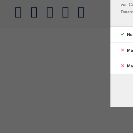
von Co
Daten
No
Ma
Ma