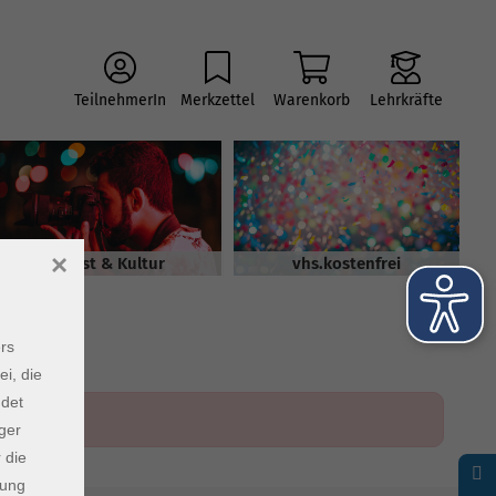
TeilnehmerIn
Merkzettel
Warenkorb
Lehrkräfte
×
Kunst & Kultur
vhs.kostenfrei
rs
ei, die
ndet
ger
 die
dung