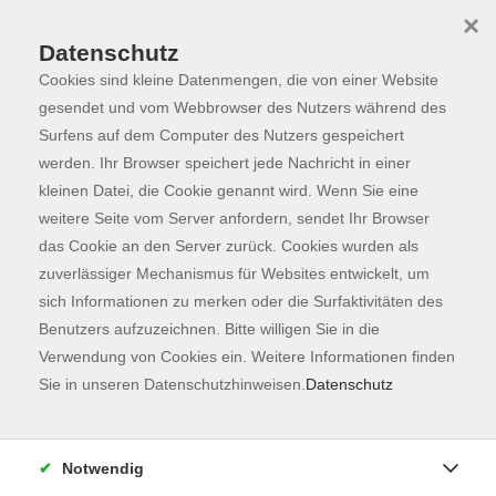
×
Datenschutz
Cookies sind kleine Datenmengen, die von einer Website
Skip to main content
You are here:
Programm
gesendet und vom Webbrowser des Nutzers während des
Surfens auf dem Computer des Nutzers gespeichert
werden. Ihr Browser speichert jede Nachricht in einer
kleinen Datei, die Cookie genannt wird. Wenn Sie eine
Der Kurs konnte nicht gefunden werden.
weitere Seite vom Server anfordern, sendet Ihr Browser
das Cookie an den Server zurück. Cookies wurden als
zuverlässiger Mechanismus für Websites entwickelt, um
Kontaktformular
sich Informationen zu merken oder die Surfaktivitäten des
Impressum
Benutzers aufzuzeichnen. Bitte willigen Sie in die
AGB
Verwendung von Cookies ein. Weitere Informationen finden
Sie in unseren Datenschutzhinweisen.
Datenschutz
Datenschutzerklärung
Sitemap
Widerruf
Notwendig