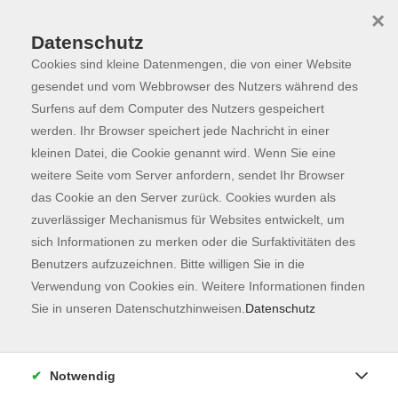
×
Datenschutz
Cookies sind kleine Datenmengen, die von einer Website
Skip to main content
You are here:
Programm
gesendet und vom Webbrowser des Nutzers während des
Surfens auf dem Computer des Nutzers gespeichert
werden. Ihr Browser speichert jede Nachricht in einer
kleinen Datei, die Cookie genannt wird. Wenn Sie eine
Der Kurs konnte nicht gefunden werden.
weitere Seite vom Server anfordern, sendet Ihr Browser
das Cookie an den Server zurück. Cookies wurden als
zuverlässiger Mechanismus für Websites entwickelt, um
Kontaktformular
sich Informationen zu merken oder die Surfaktivitäten des
Impressum
Benutzers aufzuzeichnen. Bitte willigen Sie in die
AGB
Verwendung von Cookies ein. Weitere Informationen finden
Sie in unseren Datenschutzhinweisen.
Datenschutz
Datenschutzerklärung
Sitemap
Widerruf
Notwendig