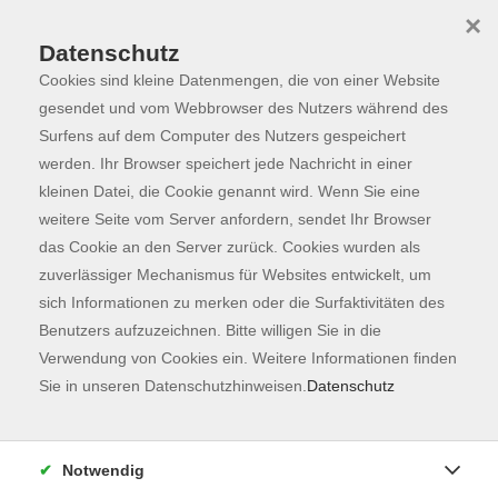
×
Datenschutz
Cookies sind kleine Datenmengen, die von einer Website
Skip to main content
You are here:
Programm
gesendet und vom Webbrowser des Nutzers während des
Surfens auf dem Computer des Nutzers gespeichert
werden. Ihr Browser speichert jede Nachricht in einer
kleinen Datei, die Cookie genannt wird. Wenn Sie eine
Der Kurs konnte nicht gefunden werden.
weitere Seite vom Server anfordern, sendet Ihr Browser
das Cookie an den Server zurück. Cookies wurden als
zuverlässiger Mechanismus für Websites entwickelt, um
Kontaktformular
sich Informationen zu merken oder die Surfaktivitäten des
Impressum
Benutzers aufzuzeichnen. Bitte willigen Sie in die
AGB
Verwendung von Cookies ein. Weitere Informationen finden
Sie in unseren Datenschutzhinweisen.
Datenschutz
Datenschutzerklärung
Sitemap
Widerruf
Notwendig