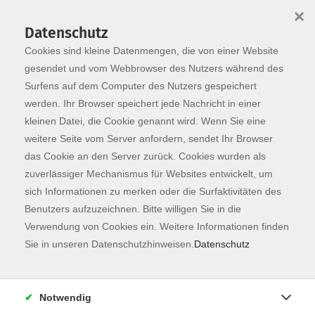
×
Datenschutz
Cookies sind kleine Datenmengen, die von einer Website
Skip to main content
You are here:
Programm
gesendet und vom Webbrowser des Nutzers während des
Surfens auf dem Computer des Nutzers gespeichert
werden. Ihr Browser speichert jede Nachricht in einer
kleinen Datei, die Cookie genannt wird. Wenn Sie eine
Der Kurs konnte nicht gefunden werden.
weitere Seite vom Server anfordern, sendet Ihr Browser
das Cookie an den Server zurück. Cookies wurden als
zuverlässiger Mechanismus für Websites entwickelt, um
Kontaktformular
sich Informationen zu merken oder die Surfaktivitäten des
Impressum
Benutzers aufzuzeichnen. Bitte willigen Sie in die
AGB
Verwendung von Cookies ein. Weitere Informationen finden
Sie in unseren Datenschutzhinweisen.
Datenschutz
Datenschutzerklärung
Sitemap
Widerruf
Notwendig